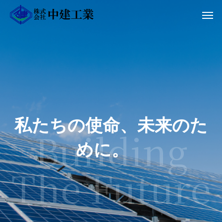
私
た
ち
の
使
命
、
未
来
の
た
め
に
。