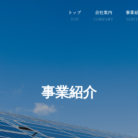
トップ
会社案内
事業
TOP
COMPANY
SERVI
いて
会社概要
OVERVIEW
事
業
紹
介