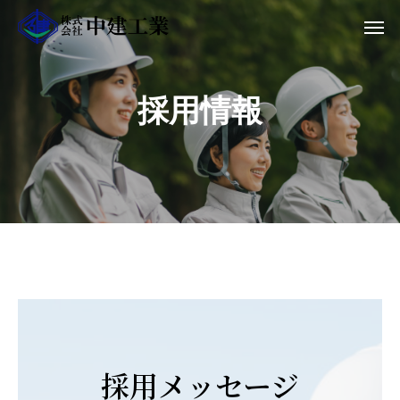
採
用
情
報
採用メッセージ