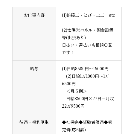
お仕事内容
(1)溶接工・とび・土工…etc
(2)太陽光パネル・架台設置
等(出張あり)
日払い・週払いも相談ＯＫ
です！
給与
(1)日給8500円～15000円
(2)日給1万1000円～1万
6500円
＜月収例＞
日給8500円×27日＝月収
22万9500円
待遇・福利厚生
◆社保完◆経験者優遇◆寮
完備(応相談)