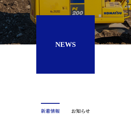
NEWS
新着情報
お知らせ